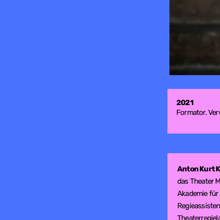
2021
Formator. Ver
Anton Kurt 
das Theater M
Akademie für
Regieassisten
Theaterregiel