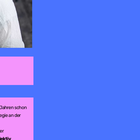
 Jahren schon
egie an der
er
lektiv