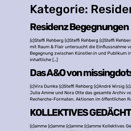
Kategorie:
Reside
Residenz Begegnungen
(c)Steffi Rehberg (c)Steffi Rehberg (c)Steffi R
mit Raum & Flair untersucht die Einflussnahme vo
Begegnung zwischen Künstler:in und Publikum in
inhaltliche […]
Das A&O von missingdot
(c)Vira Dumke (c)Steffi Rehberg (c)André Wirsig
Julia Amme und Nora Otte das gesamte Archiv von
Recherche-Formaten, Aktionen im öffentlichen Ra
KOLLEKTIVES GEDÄCHTNI
(c)amme (c)amme (c)amme (c)amme Kollektives Ge