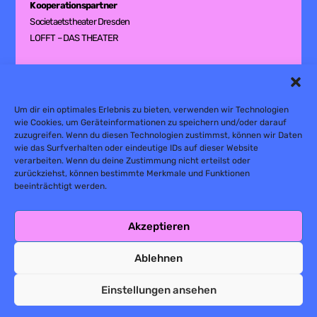
Kooperationspartner
Societaetstheater Dresden
LOFFT – DAS THEATER
Fördernde
Um dir ein optimales Erlebnis zu bieten, verwenden wir Technologien
Kulturstiftung des Freistaates Sachsen
wie Cookies, um Geräteinformationen zu speichern und/oder darauf
Amt für Kultur und Denkmalschutz Dresden
zuzugreifen. Wenn du diesen Technologien zustimmst, können wir Daten
wie das Surfverhalten oder eindeutige IDs auf dieser Website
Gastspiel
verarbeiten. Wenn du deine Zustimmung nicht erteilst oder
Kulturstiftung des Freistaates Sachsen
zurückziehst, können bestimmte Merkmale und Funktionen
Stadt Marburg
beeinträchtigt werden.
Akzeptieren
Ablehnen
Einstellungen ansehen
Datenschutz
Impressum
Newsletter