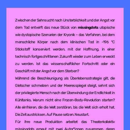
Zwischen der Sehnsucht nach Unsterblichkeit und der Angst vor
dem Tod entwirft das neue Stück von
missingdots
utopische
wie dystopische Szenarien der Kryonik – das Verfahren, bei dem
menschliche Körper nach dem klinischen Tod in -196 °C
Stickstoff konserviert werden, mit der Hoffnung, in einer
technisch fortgeschrittenen Zukunft wieder zum Leben erweckt
zu werden. Ist das wissenschaftlicher Fortschritt oder ein
Geschäft mit der Angst vor dem Sterben?
Während die Beschleunigung als Überlebensstrategie gilt, die
Gletscher schmelzen und der Meeresspiegel steigt, sehnt sich
der privilegierte Mensch nach der Überwindung der Endlichkeit in
Kühltanks. Warum nicht eine Frozen-Body-Revolution starten?
Alle einfrieren, die die Welt zerstören, bis die Welt sich erholt hat.
Die Zeit austricksen. Auf Pause setzen. Neustart.
Für ihre neue Produktion arbeitet das Theaterkollektiv
missingdots erneut mit zwei Autor*innen zusammen, deren