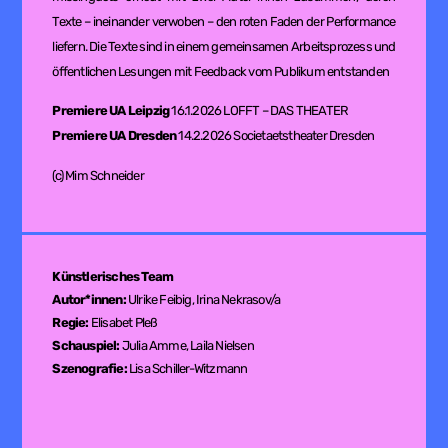
Texte – ineinander verwoben – den roten Faden der Performance
liefern. Die Texte sind in einem gemeinsamen Arbeitsprozess und
öffentlichen Lesungen mit Feedback vom Publikum entstanden
Premiere UA Leipzig
16.1.2026 LOFFT – DAS THEATER
Premiere UA Dresden
14.2.2026 Societaetstheater Dresden
(c) Mim Schneider
Künstlerisches Team
Autor*innen:
Ulrike Feibig
,
Irina Nekrasov/a
Regie:
Elisabet Pleß
Schauspiel:
Julia Amme
,
Laila Nielsen
Szenografie:
Lisa Schiller-Witzmann